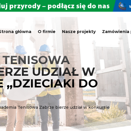
Strona główna
O firmie
Nasze projekty
Zamówienia 
 TENISOWA
ERZE UDZIAŁ W
 ,,DZIECIAKI DO
kademia Tenisowa Zabrze bierze udział w konkursie