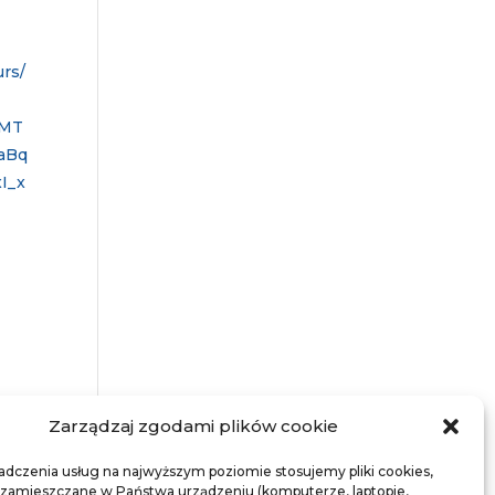
urs/
CMT
aBq
I_x
Zarządzaj zgodami plików cookie
adczenia usług na najwyższym poziomie stosujemy pliki cookies,
 zamieszczane w Państwa urządzeniu (komputerze, laptopie,