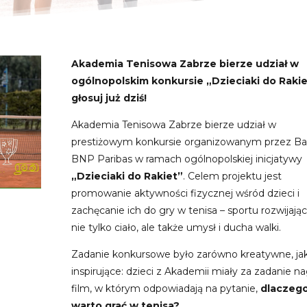
Akademia Tenisowa Zabrze bierze udział w
ogólnopolskim konkursie „Dzieciaki do Rakie
głosuj już dziś!
Akademia Tenisowa Zabrze bierze udział w
prestiżowym konkursie organizowanym przez B
BNP Paribas w ramach ogólnopolskiej inicjatywy
„Dzieciaki do Rakiet”
. Celem projektu jest
promowanie aktywności fizycznej wśród dzieci i
zachęcanie ich do gry w tenisa – sportu rozwijają
nie tylko ciało, ale także umysł i ducha walki.
Zadanie konkursowe było zarówno kreatywne, jak
inspirujące: dzieci z Akademii miały za zadanie n
film, w którym odpowiadają na pytanie,
dlaczeg
warto grać w tenisa?