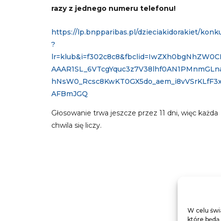
razy z jednego numeru telefonu!
https://lp.bnpparibas.pl/dzieciakidorakiet/konk
?
lr=klub&i=f302c8c8&fbclid=IwZXh0bgNhZW0
AAAR1SL_6VTcgYquc3z7V38lhf0AN1PMnmGLn
hNsW0_Rcsc8KwKT0GX5do_aem_i8vVSrKLfF3x
AFBmJGQ
Głosowanie trwa jeszcze przez 11 dni, więc każda
chwila się liczy.
W celu świ
które będą