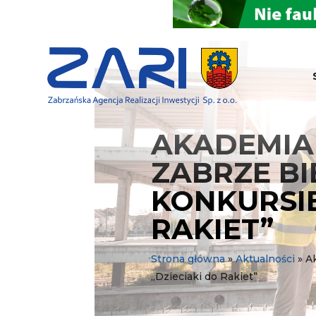
AKADEMIA
ZABRZE BI
KONKURSIE
RAKIET”
Strona główna
»
Aktualności
»
A
,,Dzieciaki do Rakiet”