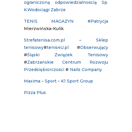
ograniczoną odpowiedzialnością Sp.
K.
Wodociągi Zabrze
TENIS MAGAZYN
#Patrycja
Mierzwińska-Kulik
Strefatenisa.com.pl – Sklep
tenisowy
#
tenis4U.pl
#
Obserwujący
#
Śląski Związek Tenisowy
#
Zabrzańskie Centrum Rozwoju
Przedsiębiorczości
#
Nails Company
Maxima – Sport – K1 Sport Group
Pizza Plus