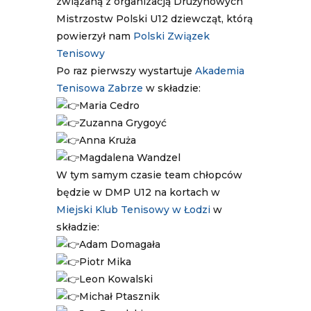
związaną z organizacją Drużynowych
Mistrzostw Polski U12 dziewcząt, którą
powierzył nam
Polski Związek
Tenisowy
Po raz pierwszy wystartuje
Akademia
Tenisowa Zabrze
w składzie:
Maria Cedro
Zuzanna Grygoyć
Anna Kruża
Magdalena Wandzel
W tym samym czasie team chłopców
będzie w DMP U12 na kortach w
Miejski Klub Tenisowy w Łodzi
w
składzie:
Adam Domagała
Piotr Mika
Leon Kowalski
Michał Ptasznik